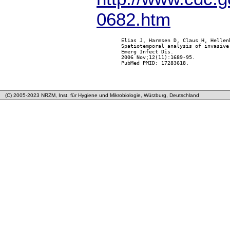
0682.htm
        Elias J, Harmsen D, Claus H, Hellen
        Spatiotemporal analysis of invasive
        Emerg Infect Dis.

        2006 Nov;12(11):1689-95.

        PubMed PMID: 17283618.

(C) 2005-2023 NRZM, Inst. für Hygiene und Mikrobiologie, Würzburg, Deutschland