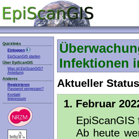
Überwachung
Quicklinks
Einloggen
EpiScanGIS starten
Infektionen 
Über EpiScanGIS
Was ist EpiScanGIS?
Anleitung
Anderes
Aktueller Status
Registrieren
Passwort vergessen?
Kontakt
Impressum
1. Februar 202
EpiScanGIS f
Ab heute wer