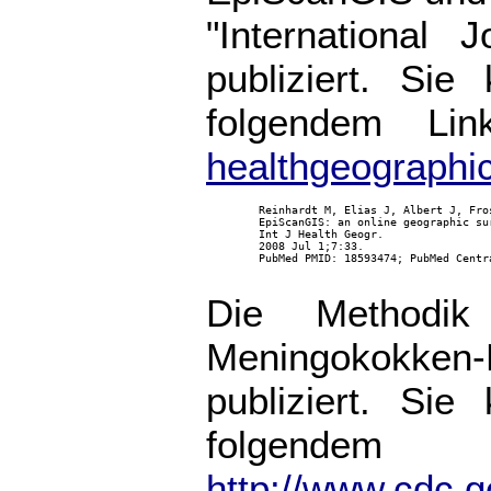
"International 
publiziert. Sie
folgendem Lin
healthgeographi
        Reinhardt M, Elias J, Albert J, Fro
        EpiScanGIS: an online geographic su
        Int J Health Geogr.

        2008 Jul 1;7:33.

        PubMed PMID: 18593474; PubMed Centra
Die Methodik
Meningokokken-F
publiziert. Sie
folgendem
http://www.cdc.g