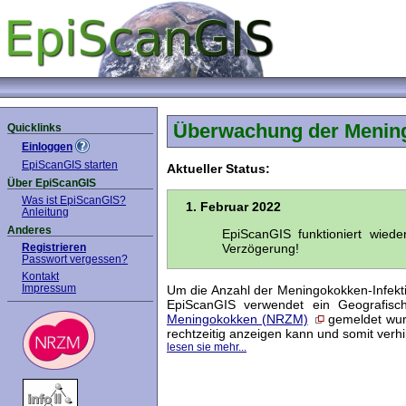
Überwachung der Mening
Quicklinks
Einloggen
EpiScanGIS starten
Aktueller Status:
Über EpiScanGIS
Was ist EpiScanGIS?
1. Februar 2022
Anleitung
Anderes
EpiScanGIS funktioniert wied
Registrieren
Verzögerung!
Passwort vergessen?
Kontakt
Impressum
Um die Anzahl der Meningokokken-Infektio
EpiScanGIS verwendet ein Geografisch
Meningokokken (NRZM)
gemeldet wur
rechtzeitig anzeigen kann und somit verhin
lesen sie mehr...