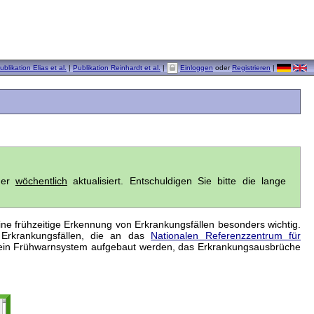
ublikation Elias et al.
|
Publikation Reinhardt et al.
|
Einloggen
oder
Registrieren
|
eder
wöchentlich
aktualisiert. Entschuldigen Sie bitte die lange
ine frühzeitige Erkennung von Erkrankungsfällen besonders wichtig.
 Erkrankungsfällen, die an das
Nationalen Referenzzentrum für
 ein Frühwarnsystem aufgebaut werden, das Erkrankungsausbrüche