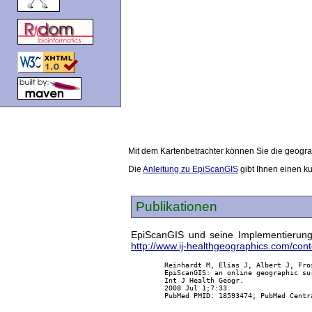
Mit dem Kartenbetrachter können Sie die geogra
Die
Anleitung zu EpiScanGIS
gibt Ihnen einen ku
Publikationen
EpiScanGIS und seine Implementierung w
http://www.ij-healthgeographics.com/cont
        Reinhardt M, Elias J, Albert J, Fro
        EpiScanGIS: an online geographic su
        Int J Health Geogr.

        2008 Jul 1;7:33.

        PubMed PMID: 18593474; PubMed Centra