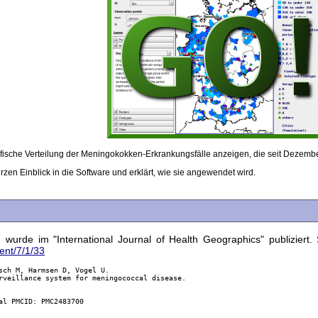
fische Verteilung der Meningokokken-Erkrankungsfälle anzeigen, die seit Dezembe
rzen Einblick in die Software und erklärt, wie sie angewendet wird.
urde im "International Journal of Health Geographics" publiziert. 
ent/7/1/33
sch M, Harmsen D, Vogel U.

rveillance system for meningococcal disease.

l PMCID: PMC2483700
