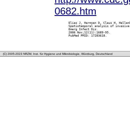
0682.htm
        Elias J, Harmsen D, Claus H, Hellen
        Spatiotemporal analysis of invasive
        Emerg Infect Dis.

        2006 Nov;12(11):1689-95.

        PubMed PMID: 17283618.

(C) 2005-2023 NRZM, Inst. für Hygiene und Mikrobiologie, Würzburg, Deutschland