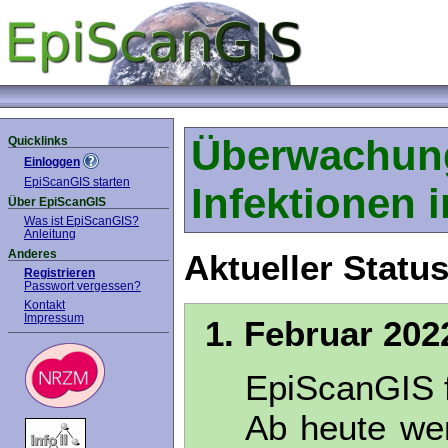
Überwachung
Quicklinks
Einloggen
EpiScanGIS starten
Infektionen 
Über EpiScanGIS
Was ist EpiScanGIS?
Anleitung
Anderes
Aktueller Status
Registrieren
Passwort vergessen?
Kontakt
Impressum
1. Februar 202
EpiScanGIS f
Ab heute wer