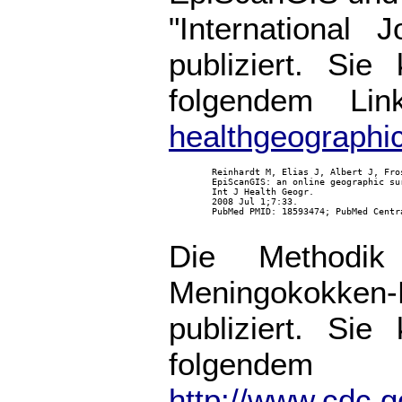
"International 
publiziert. Sie
folgendem Lin
healthgeographi
        Reinhardt M, Elias J, Albert J, Fro
        EpiScanGIS: an online geographic su
        Int J Health Geogr.

        2008 Jul 1;7:33.

        PubMed PMID: 18593474; PubMed Centra
Die Methodik
Meningokokken-F
publiziert. Sie
folgendem
http://www.cdc.g